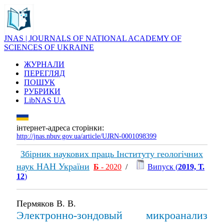
JNAS | JOURNALS OF NATIONAL ACADEMY OF
SCIENCES OF UKRAINE
ЖУРНАЛИ
ПЕРЕГЛЯД
ПОШУК
РУБРИКИ
LibNAS UA
інтернет-адреса сторінки:
http://jnas.nbuv.gov.ua/article/UJRN-0001098399
Збірник наукових праць Інституту геологічних
наук НАН України
Б
- 2020
/
Випуск (
2019, Т.
12
)
Пермяков В. В.
Электронно-зондовый микроанализ