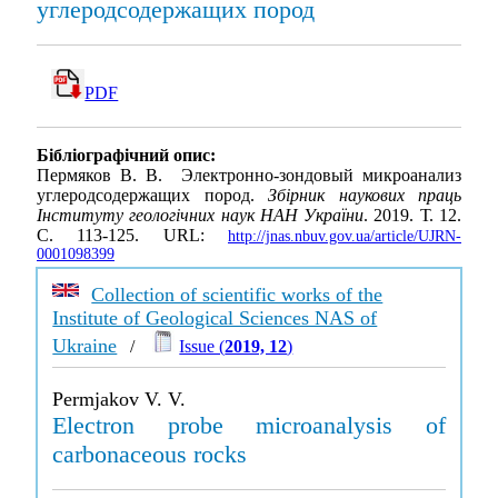
углеродсодержащих пород
PDF
Бібліографічний опис:
Пермяков В. В. Электронно-зондовый микроанализ
углеродсодержащих пород.
Збірник наукових праць
Інституту геологічних наук НАН України
. 2019. Т. 12.
С. 113-125. URL:
http://jnas.nbuv.gov.ua/article/UJRN-
0001098399
Collection of scientific works of the
Institute of Geological Sciences NAS of
Ukraine
/
Issue (
2019, 12
)
Permjakov V. V.
Electron probe microanalysis of
carbonaceous rocks