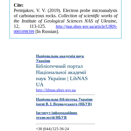
Cite:
Permjakov, V. V. (2019). Electron probe microanalysis
of carbonaceous rocks.
Collection of scientific works of
the Institute of Geological Sciences NAS of Ukraine
,
12, 113-125.
http://jnas.nbuv.gov.ua/article/UJRN-
[In Russian].
0001098399
Національна академія наук
України
Бібліотечний портал
Національної академії
наук України | LibNAS
UA
http://libnas.nbuv.gov.ua
Національна бібліотека України
імені В. І. Вернадського (НБУВ)
Інститут інформаційних
технологій НБУВ
+38 (044) 525-36-24