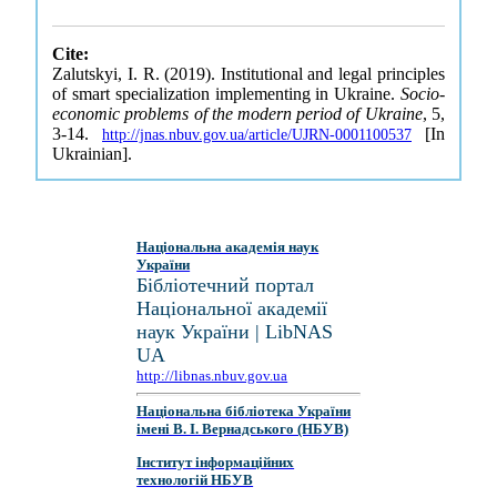
Cite:
Zalutskyi, I. R. (2019). Institutional and legal principles
of smart specialization implementing in Ukraine.
Socio-
economic problems of the modern period of Ukraine
, 5,
3-14.
[In
http://jnas.nbuv.gov.ua/article/UJRN-0001100537
Ukrainian].
Національна академія наук
України
Бібліотечний портал
Національної академії
наук України | LibNAS
UA
http://libnas.nbuv.gov.ua
Національна бібліотека України
імені В. І. Вернадського (НБУВ)
Інститут інформаційних
технологій НБУВ