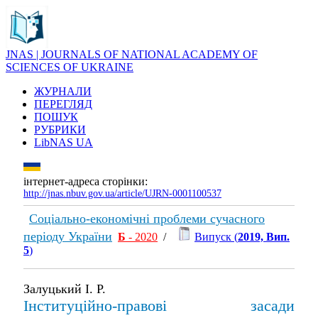
JNAS | JOURNALS OF NATIONAL ACADEMY OF
SCIENCES OF UKRAINE
ЖУРНАЛИ
ПЕРЕГЛЯД
ПОШУК
РУБРИКИ
LibNAS UA
інтернет-адреса сторінки:
http://jnas.nbuv.gov.ua/article/UJRN-0001100537
Соціально-економічні проблеми сучасного
періоду України
Б
- 2020
/
Випуск (
2019, Вип.
5
)
Залуцький І. Р.
Інституційно-правові засади