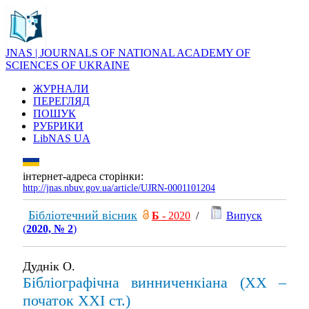
JNAS | JOURNALS OF NATIONAL ACADEMY OF
SCIENCES OF UKRAINE
ЖУРНАЛИ
ПЕРЕГЛЯД
ПОШУК
РУБРИКИ
LibNAS UA
інтернет-адреса сторінки:
http://jnas.nbuv.gov.ua/article/UJRN-0001101204
Бібліотечний вісник
Б
- 2020
/
Випуск
(
2020, № 2
)
Дуднік О.
Бібліографічна винниченкіана (XX –
початок XXІ ст.)