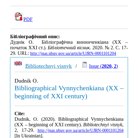
PDF
Бібліографічний опис:
Дуднік О. Бібліографічна винниченкіана (XX –
початок XXІ ст.).
Бібліотечний вісник
. 2020. № 2. С. 17-
29. URL:
http://jnas.nbuv.gov.ua/article/UJRN-0001101204
Bibliotechnyi visnyk
/
Issue (
2020, 2
)
Dudnik O.
Bibliographical Vynnychenkiana (XX –
beginning of XXI century)
Cite:
Dudnik, O. (2020). Bibliographical Vynnychenkiana
(XX – beginning of XXI century).
Bibliotechnyi visnyk
,
2, 17-29.
http://jnas.nbuv.gov.ua/article/UJRN-0001101204
[In Ukrainian].