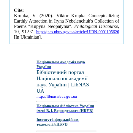
Cite:
Krupka, V. (2020). Viktor Krupka Conceptualizing
Earthly Attraction in Iryna Nebelenchuk's Collection of
Poems "Kupyna Neopalyma".
Philological Discourse
,
10, 91-97.
http://jnas.nbuv.gov.ua/article/UJRN-0001105626
[In Ukrainian].
Національна академія наук
України
Бібліотечний портал
Національної академії
наук України | LibNAS
UA
http://libnas.nbuv.gov.ua
Національна бібліотека України
імені В. І. Вернадського (НБУВ)
Інститут інформаційних
технологій НБУВ