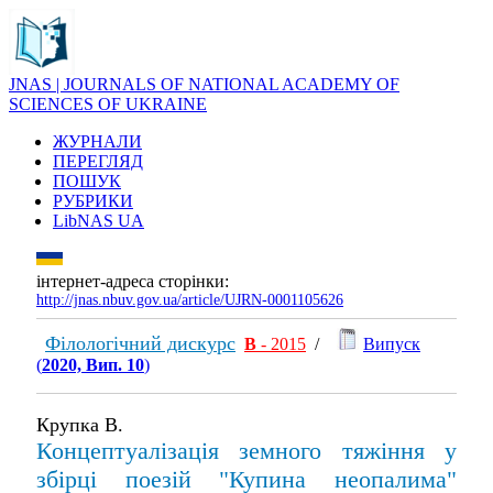
JNAS | JOURNALS OF NATIONAL ACADEMY OF
SCIENCES OF UKRAINE
ЖУРНАЛИ
ПЕРЕГЛЯД
ПОШУК
РУБРИКИ
LibNAS UA
інтернет-адреса сторінки:
http://jnas.nbuv.gov.ua/article/UJRN-0001105626
Філологічний дискурс
В
- 2015
/
Випуск
(
2020, Вип. 10
)
Крупка В.
Концептуалізація земного тяжіння у
збірці поезій "Купина неопалима"