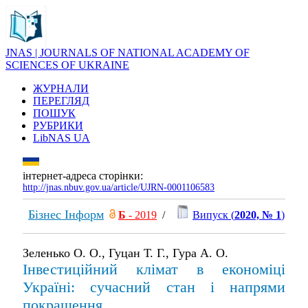
JNAS | JOURNALS OF NATIONAL ACADEMY OF
SCIENCES OF UKRAINE
ЖУРНАЛИ
ПЕРЕГЛЯД
ПОШУК
РУБРИКИ
LibNAS UA
інтернет-адреса сторінки:
http://jnas.nbuv.gov.ua/article/UJRN-0001106583
Бізнес Інформ
Б
- 2019
/
Випуск (
2020, № 1
)
Зеленько О. О., Гуцан Т. Г., Гура А. О.
Інвестиційний клімат в економіці
Україні: сучасний стан і напрями
покращення