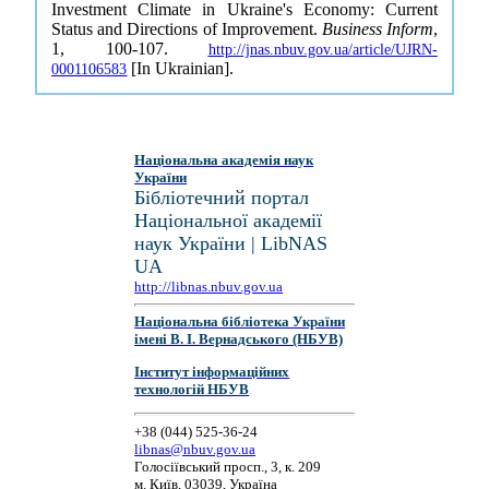
Investment Climate in Ukraine's Economy: Current
Status and Directions of Improvement.
Business Inform
,
1, 100-107.
http://jnas.nbuv.gov.ua/article/UJRN-
[In Ukrainian].
0001106583
Національна академія наук
України
Бібліотечний портал
Національної академії
наук України | LibNAS
UA
http://libnas.nbuv.gov.ua
Національна бібліотека України
імені В. І. Вернадського (НБУВ)
Інститут інформаційних
технологій НБУВ
+38 (044) 525-36-24
libnas@nbuv.gov.ua
Голосіївський просп., 3, к. 209
м. Київ, 03039, Україна