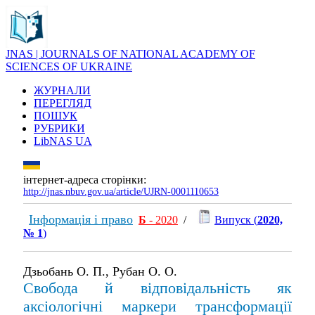
JNAS | JOURNALS OF NATIONAL ACADEMY OF
SCIENCES OF UKRAINE
ЖУРНАЛИ
ПЕРЕГЛЯД
ПОШУК
РУБРИКИ
LibNAS UA
інтернет-адреса сторінки:
http://jnas.nbuv.gov.ua/article/UJRN-0001110653
Інформація і право
Б
- 2020
/
Випуск (
2020,
№ 1
)
Дзьобань О. П., Рубан О. О.
Свобода й відповідальність як
аксіологічні маркери трансформації