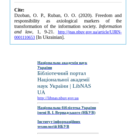
Cite:
Dzoban, O. P., Ruban, O. O. (2020). Freedom and
responsibility as axiological markers of the
transformation of the information society.
Information
and law
, 1, 9-21.
http://jnas.nbuv.gov.ua/article/UJRN-
[In Ukrainian].
0001110653
Національна академія наук
України
Бібліотечний портал
Національної академії
наук України | LibNAS
UA
http://libnas.nbuv.gov.ua
Національна бібліотека України
імені В. І. Вернадського (НБУВ)
Інститут інформаційних
технологій НБУВ