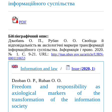
інформаційного суспільства
PDF
Бібліографічний опис:
Дзьобань О. П., Рубан О. О. Свобода й
відповідальність як аксіологічні маркери трансформації
інформаційного суспільства.
Інформація і право
. 2020.
№ 1. С. 9-21. URL:
http://jnas.nbuv.gov.ua/article/UJRN-
0001110653
Information and law
/
Issue (
2020, 1
)
Dzoban O. P., Ruban O. O.
Freedom and responsibility as
axiological markers of the
transformation of the information
society