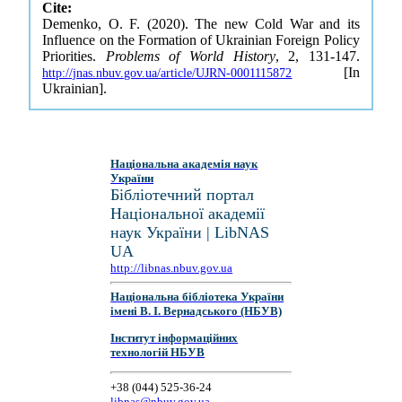
Cite:
Demenko, O. F. (2020). The new Cold War and its
Influence on the Formation of Ukrainian Foreign Policy
Priorities.
Problems of World History
, 2, 131-147.
[In
http://jnas.nbuv.gov.ua/article/UJRN-0001115872
Ukrainian].
Національна академія наук
України
Бібліотечний портал
Національної академії
наук України | LibNAS
UA
http://libnas.nbuv.gov.ua
Національна бібліотека України
імені В. І. Вернадського (НБУВ)
Інститут інформаційних
технологій НБУВ
+38 (044) 525-36-24
libnas@nbuv.gov.ua