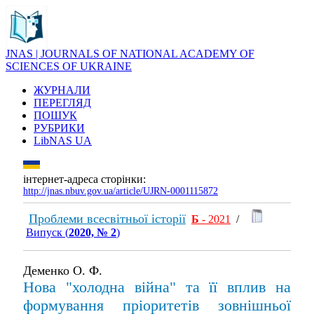
JNAS | JOURNALS OF NATIONAL ACADEMY OF
SCIENCES OF UKRAINE
ЖУРНАЛИ
ПЕРЕГЛЯД
ПОШУК
РУБРИКИ
LibNAS UA
інтернет-адреса сторінки:
http://jnas.nbuv.gov.ua/article/UJRN-0001115872
Проблеми всесвітньої історії
Б
- 2021
/
Випуск (
2020, № 2
)
Деменко О. Ф.
Нова "холодна війна" та її вплив на
формування пріоритетів зовнішньої