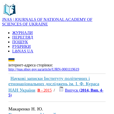
JNAS | JOURNALS OF NATIONAL ACADEMY OF
SCIENCES OF UKRAINE
ЖУРНАЛИ
ПЕРЕГЛЯД
ПОШУК
РУБРИКИ
LibNAS UA
інтернет-адреса сторінки:
http://jnas.nbuv.gov.ua/article/UJRN-0001119619
Наукові записки Інституту політичних і
етнонаціональних досліджень ім. І. Ф. Кураса
НАН України
В
- 2015
/
Випуск (
2014, Вип. 4-
5
)
Макаренко Н. Ю.