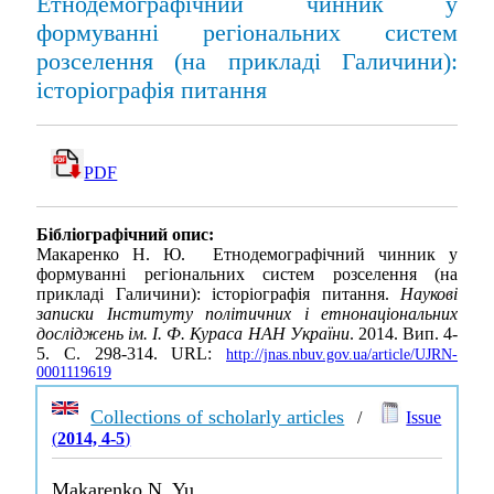
Етнодемографічний чинник у
формуванні регіональних систем
розселення (на прикладі Галичини):
історіографія питання
PDF
Бібліографічний опис:
Макаренко Н. Ю. Етнодемографічний чинник у
формуванні регіональних систем розселення (на
прикладі Галичини): історіографія питання.
Наукові
записки Інституту політичних і етнонаціональних
досліджень ім. І. Ф. Кураса НАН України
. 2014. Вип. 4-
5. С. 298-314. URL:
http://jnas.nbuv.gov.ua/article/UJRN-
0001119619
Collections of scholarly articles
/
Issue
(
2014, 4-5
)
Makarenko N. Yu.