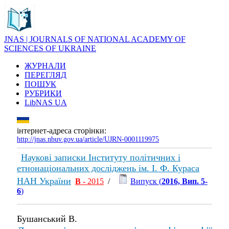
JNAS | JOURNALS OF NATIONAL ACADEMY OF
SCIENCES OF UKRAINE
ЖУРНАЛИ
ПЕРЕГЛЯД
ПОШУК
РУБРИКИ
LibNAS UA
інтернет-адреса сторінки:
http://jnas.nbuv.gov.ua/article/UJRN-0001119975
Наукові записки Інституту політичних і
етнонаціональних досліджень ім. І. Ф. Кураса
НАН України
В
- 2015
/
Випуск (
2016, Вип. 5-
6
)
Бушанський В.