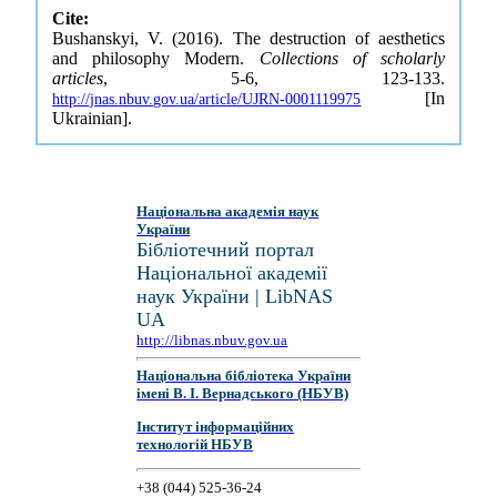
Cite:
Bushanskyi, V. (2016). The destruction of aesthetics
and philosophy Modern.
Collections of scholarly
articles
, 5-6, 123-133.
[In
http://jnas.nbuv.gov.ua/article/UJRN-0001119975
Ukrainian].
Національна академія наук
України
Бібліотечний портал
Національної академії
наук України | LibNAS
UA
http://libnas.nbuv.gov.ua
Національна бібліотека України
імені В. І. Вернадського (НБУВ)
Інститут інформаційних
технологій НБУВ
+38 (044) 525-36-24