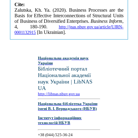
Cite:
Zalutska, Kh. Ya. (2020). Business Processes are the
Basis for Effective Interconnections of Structural Units
of Business of Diversified Enterprises.
Business Inform
,
4, 180-190.
http://jnas.nbuv.gov.ua/article/UJRN-
[In Ukrainian].
0001132915
Національна академія наук
України
Бібліотечний портал
Національної академії
наук України | LibNAS
UA
http://libnas.nbuv.gov.ua
Національна бібліотека України
імені В. І. Вернадського (НБУВ)
Інститут інформаційних
технологій НБУВ
+38 (044) 525-36-24