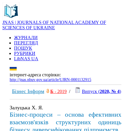
JNAS | JOURNALS OF NATIONAL ACADEMY OF
SCIENCES OF UKRAINE
ЖУРНАЛИ
ПЕРЕГЛЯД
ПОШУК
РУБРИКИ
LibNAS UA
інтернет-адреса сторінки:
http://jnas.nbuv.gov.ua/article/UJRN-0001132915
Бізнес Інформ
Б
- 2019
/
Випуск (
2020, № 4
)
Залуцька Х. Я.
Бізнес-процеси – основа ефективних
взаємозв'язків структурних одиниць
бізнесу диверсифікованих підприємств