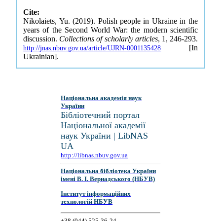
Cite:
Nikolaiets, Yu. (2019). Polish people in Ukraine in the
years of the Second World War: the modern scientific
discussion.
Collections of scholarly articles
, 1, 246-293.
[In
http://jnas.nbuv.gov.ua/article/UJRN-0001135428
Ukrainian].
Національна академія наук
України
Бібліотечний портал
Національної академії
наук України | LibNAS
UA
http://libnas.nbuv.gov.ua
Національна бібліотека України
імені В. І. Вернадського (НБУВ)
Інститут інформаційних
технологій НБУВ
+38 (044) 525-36-24