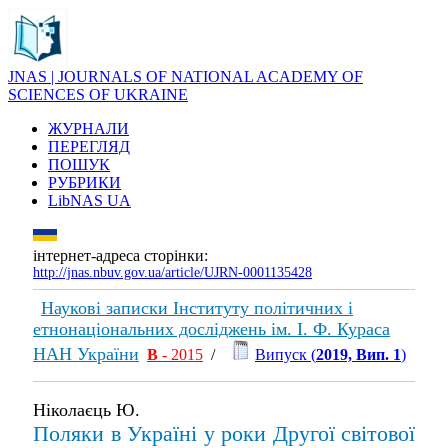
JNAS | JOURNALS OF NATIONAL ACADEMY OF
SCIENCES OF UKRAINE
ЖУРНАЛИ
ПЕРЕГЛЯД
ПОШУК
РУБРИКИ
LibNAS UA
інтернет-адреса сторінки:
http://jnas.nbuv.gov.ua/article/UJRN-0001135428
Наукові записки Інституту політичних і
етнонаціональних досліджень ім. І. Ф. Кураса
НАН України
В
- 2015
/
Випуск (
2019, Вип. 1
)
Ніколаєць Ю.
Поляки в Україні у роки Другої світової