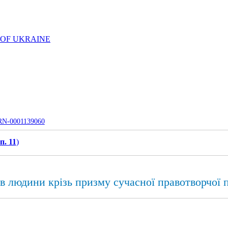
 OF UKRAINE
UJRN-0001139060
п. 11
)
в людини крізь призму сучасної правотворчої п