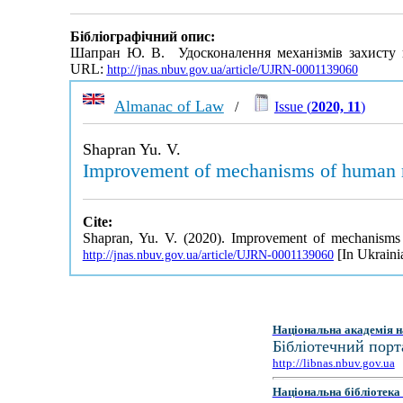
Бібліографічний опис:
Шапран Ю. В. Удосконалення механізмів захисту п
URL:
http://jnas.nbuv.gov.ua/article/UJRN-0001139060
Almanac of Law
/
Issue (
2020, 11
)
Shapran Yu. V.
Improvement of mechanisms of human ri
Cite:
Shapran, Yu. V. (2020). Improvement of mechanisms 
[In Ukraini
http://jnas.nbuv.gov.ua/article/UJRN-0001139060
Національна академія н
Бібліотечний порт
http://libnas.nbuv.gov.ua
Національна бібліотека 