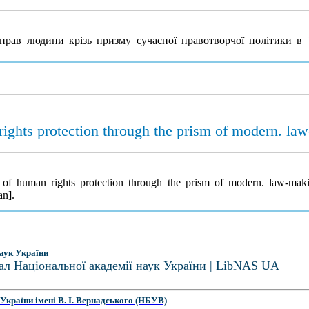
рав людини крізь призму сучасної правотворчої політики в 
ghts protection through the prism of modern. law
of human rights protection through the prism of modern. law-mak
an].
аук України
ал Національної академії наук України | LibNAS UA
України імені В. І. Вернадського (НБУВ)