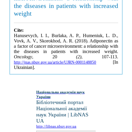
the diseases in patients with increased
weight
Cite:
Hanusevych, I. I., Burlaka, A. P., Humeniuk, L. D.,
Vovk, A. V., Skorokhod, A. R. (2018). Adiponectin as
a factor of cancer microenvironment: a relationship with
the diseases in patients with increased weight.
Oncology
, 20
(2)
, 107-113.
[In
http://jnas.nbuv.gov.ua/article/UJRN-0001148850
Ukrainian].
Національна академія наук
України
Бібліотечний портал
Національної академії
наук України | LibNAS
UA
http://libnas.nbuv.gov.ua