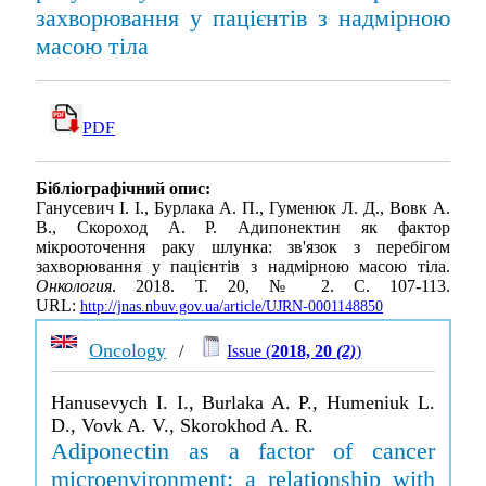
захворювання у пацієнтів з надмірною
масою тіла
PDF
Бібліографічний опис:
Ганусевич І. І., Бурлака А. П., Гуменюк Л. Д., Вовк А.
В., Скороход А. Р. Адипонектин як фактор
мікрооточення раку шлунка: зв'язок з перебігом
захворювання у пацієнтів з надмірною масою тіла.
Онкология
. 2018. Т. 20, № 2. С. 107-113.
URL:
http://jnas.nbuv.gov.ua/article/UJRN-0001148850
Oncology
/
Issue (
2018, 20
(2)
)
Hanusevych I. I., Burlaka A. P., Humeniuk L.
D., Vovk A. V., Skorokhod A. R.
Adiponectin as a factor of cancer
microenvironment: a relationship with