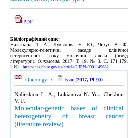
PDF
Бібліографічний опис:
Налєскіна Л. А., Лук'янова Н. Ю., Чехун В. Ф.
Молекулярно-генетичні засади клінічної
гетерогенності раку молочної залози (огляд
літератури).
Онкология
. 2017. Т. 19, № 3. С. 171-179.
URL:
http://jnas.nbuv.gov.ua/article/UJRN-0001149682
Oncology
/
Issue (
2017, 19
(3)
)
Nalieskina L. A., Lukianova N. Yu., Chekhun
V. F.
Molecular-genetic bases of clinical
heterogeneity of breast cancer
(literature review)