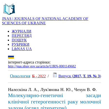
JNAS | JOURNALS OF NATIONAL ACADEMY OF
SCIENCES OF UKRAINE
ЖУРНАЛИ
ПЕРЕГЛЯД
ПОШУК
РУБРИКИ
LibNAS UA
інтернет-адреса сторінки:
http://jnas.nbuv.gov.ua/article/UJRN-0001149682
Онкология
Б
- 2022
/
Випуск (
2017, Т. 19, № 3
)
Налєскіна Л. А., Лук'янова Н. Ю., Чехун В. Ф.
Молекулярно-генетичні засади
клінічної гетерогенності раку молочної
залози (огляд літератури)