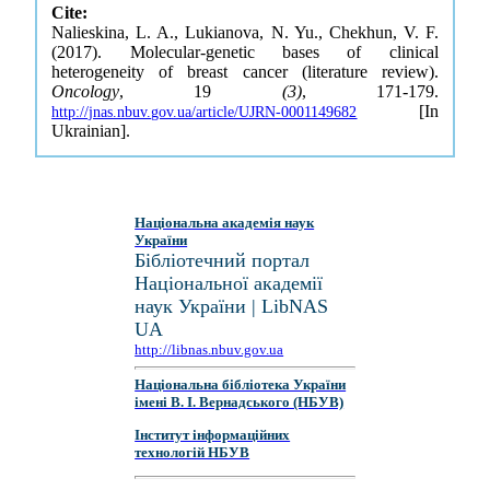
Cite:
Nalieskina, L. A., Lukianova, N. Yu., Chekhun, V. F.
(2017). Molecular-genetic bases of clinical
heterogeneity of breast cancer (literature review).
Oncology
, 19
(3)
, 171-179.
[In
http://jnas.nbuv.gov.ua/article/UJRN-0001149682
Ukrainian].
Національна академія наук
України
Бібліотечний портал
Національної академії
наук України | LibNAS
UA
http://libnas.nbuv.gov.ua
Національна бібліотека України
імені В. І. Вернадського (НБУВ)
Інститут інформаційних
технологій НБУВ