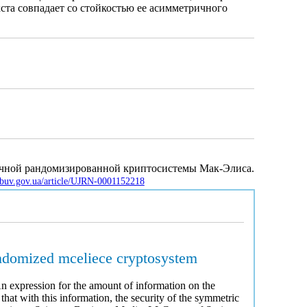
та совпадает со стойкостью ее асимметричного
ичной рандомизированной криптосистемы Мак-Элиса.
.nbuv.gov.ua/article/UJRN-0001152218
andomized mceliece cryptosystem
n expression for the amount of information on the
hat with this information, the security of the symmetric