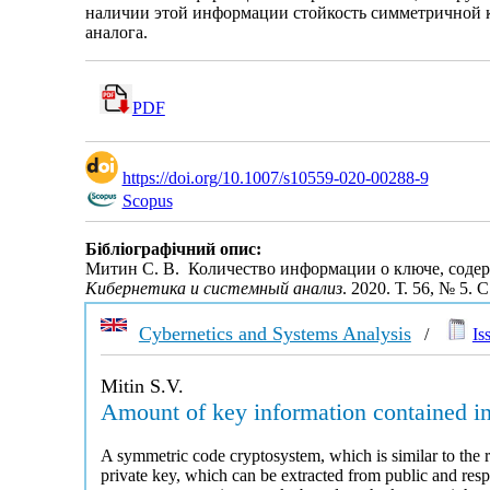
наличии этой информации стойкость симметричной к
аналога.
PDF
https://doi.org/10.1007/s10559-020-00288-9
Scopus
Бібліографічний опис:
Митин С. В. Количество информации о ключе, соде
Кибернетика и системный анализ
. 2020. Т. 56, № 5. С
Cybernetics and Systems Analysis
/
Is
Mitin S.V.
Amount of key information contained in
A symmetric code cryptosystem, which is similar to the
private key, which can be extracted from public and respe