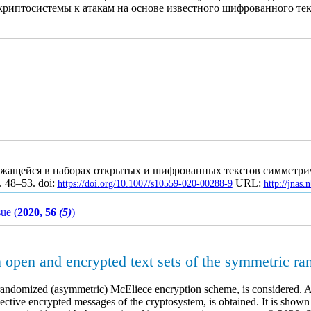
риптосистемы к атакам на основе известного шифрованного текс
ржащейся в наборах открытых и шифрованных текстов симметр
. 48–53. doi:
URL:
https://doi.org/10.1007/s10559-020-00288-9
http://jnas
sue (
2020, 56
(5)
)
 open and encrypted text sets of the symmetric r
 randomized (asymmetric) McEliece encryption scheme, is considered. A
ctive encrypted messages of the cryptosystem, is obtained. It is shown t