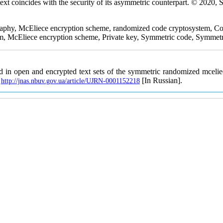
ext coincides with the security of its asymmetric counterpart. © 2020,
raphy, McEliece encryption scheme, randomized code cryptosystem, Co
m, McEliece encryption scheme, Private key, Symmetric code, Symmetr
d in open and encrypted text sets of the symmetric randomized mceli
[In Russian].
http://jnas.nbuv.gov.ua/article/UJRN-0001152218