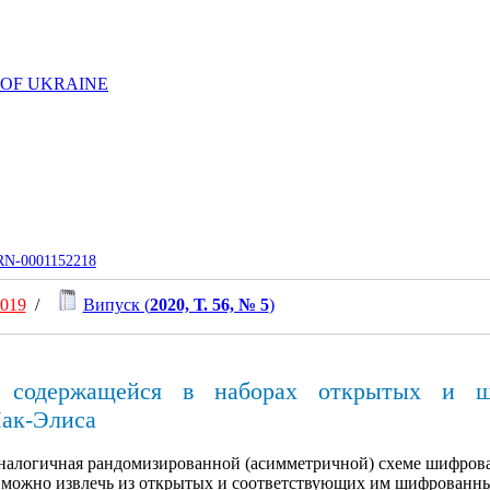
 OF UKRAINE
UJRN-0001152218
2019
/
Випуск (
2020, Т. 56, № 5
)
 содержащейся в наборах открытых и ш
ак-Элиса
аналогичная рандомизированной (асимметричной) схеме шифров
 можно извлечь из открытых и соответствующих им шифрованны