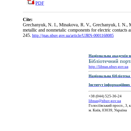
PDF
Cite:
Grechanyuk, N. I., Minakova, R. V., Grechanyuk, I. N., Mi
metallic and nonmetalic components for electric contacts 
245.
http://jnas.nbuv.gov.ua/article/UJRN-0001168085
Національна академія н
Бібліотечний порт
http://libnas.nbuv.gov.ua
Національна бібліотека 
Інститут інформаційних
+38 (044) 525-36-24
libnas@nbuv.gov.ua
Голосіївський просп., 3, к
м. Київ, 03039, Україна