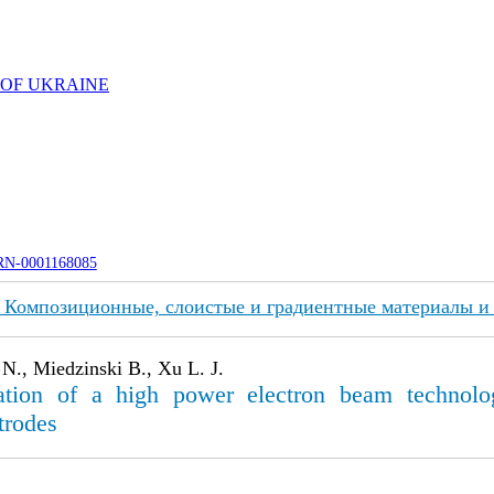
 OF UKRAINE
UJRN-0001168085
: Композиционные, слоистые и градиентные материалы и
N., Miedzinski B., Xu L. J.
cation of a high power electron beam technol
trodes