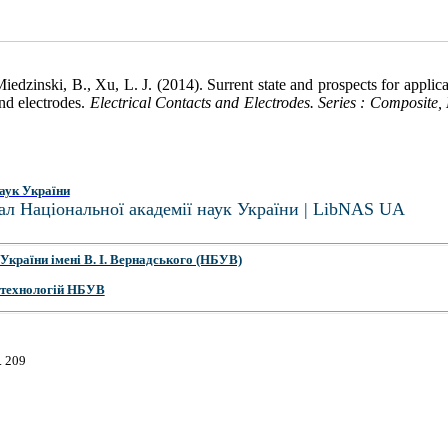
edzinski, B., Xu, L. J. (2014). Surrent state and prospects for appli
and electrodes.
Electrical Contacts and Electrodes. Series : Composite
аук України
ал Національної академії наук України | LibNAS UA
України імені В. І. Вернадського (НБУВ)
 технологій НБУВ
. 209