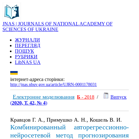
JNAS | JOURNALS OF NATIONAL ACADEMY OF
SCIENCES OF UKRAINE
ЖУРНАЛИ
ПЕРЕГЛЯД
ПОШУК
РУБРИКИ
LibNAS UA
інтернет-адреса сторінки:
http://jnas.nbuv.gov.ua/article/UJRN-0001178031
Електронне моделювання
Б
- 2018
/
Випуск
(
2020, Т. 42, № 4
)
Кравцов Г. А., Примушко А. Н., Кошель В. И.
Комбинированный авторегрессионно-
нейросетевой метод прогнозирования