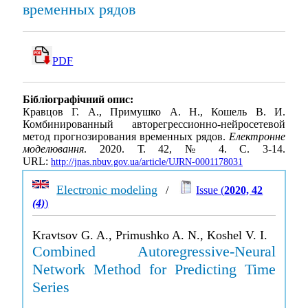
временных рядов
PDF
Бібліографічний опис:
Кравцов Г. А., Примушко А. Н., Кошель В. И.
Комбинированный авторегрессионно-нейросетевой
метод прогнозирования временных рядов.
Електронне
моделювання
. 2020. Т. 42, № 4. С. 3-14.
URL:
http://jnas.nbuv.gov.ua/article/UJRN-0001178031
Electronic modeling
/
Issue (
2020, 42
(4)
)
Kravtsov G. A., Primushko A. N., Koshel V. I.
Combined Autoregressive-Neural
Network Method for Predicting Time
Series