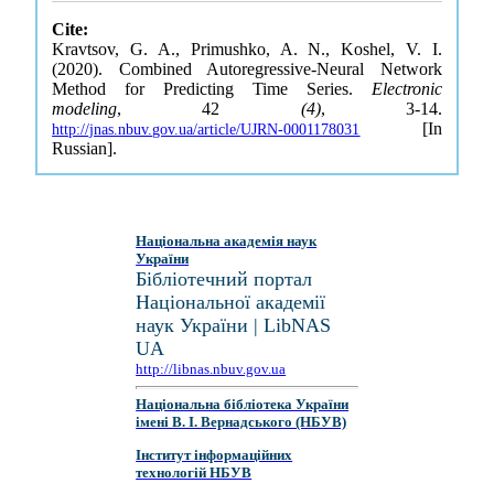
Cite:
Kravtsov, G. A., Primushko, A. N., Koshel, V. I.
(2020). Combined Autoregressive-Neural Network
Method for Predicting Time Series.
Electronic
modeling
, 42
(4)
, 3-14.
[In
http://jnas.nbuv.gov.ua/article/UJRN-0001178031
Russian].
Національна академія наук
України
Бібліотечний портал
Національної академії
наук України | LibNAS
UA
http://libnas.nbuv.gov.ua
Національна бібліотека України
імені В. І. Вернадського (НБУВ)
Інститут інформаційних
технологій НБУВ