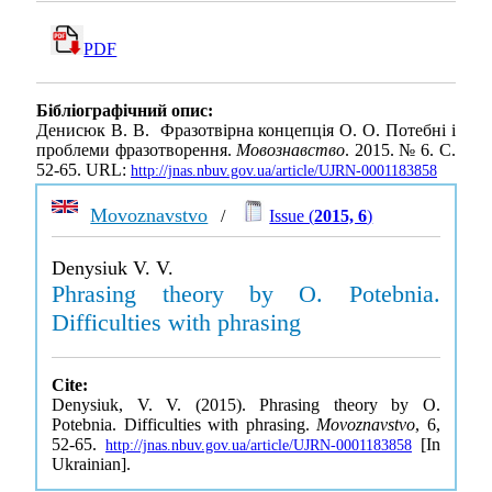
PDF
Бібліографічний опис:
Денисюк В. В. Фразотвірна концепція О. О. Потебні і
проблеми фразотворення.
Мовознавство
. 2015. № 6. С.
52-65. URL:
http://jnas.nbuv.gov.ua/article/UJRN-0001183858
Movoznavstvo
/
Issue (
2015, 6
)
Denysiuk V. V.
Phrasing theory by O. Potebnia.
Difficulties with phrasing
Cite:
Denysiuk, V. V. (2015). Phrasing theory by O.
Potebnia. Difficulties with phrasing.
Movoznavstvo
, 6,
52-65.
[In
http://jnas.nbuv.gov.ua/article/UJRN-0001183858
Ukrainian].