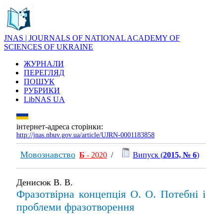
JNAS | JOURNALS OF NATIONAL ACADEMY OF
SCIENCES OF UKRAINE
ЖУРНАЛИ
ПЕРЕГЛЯД
ПОШУК
РУБРИКИ
LibNAS UA
інтернет-адреса сторінки:
http://jnas.nbuv.gov.ua/article/UJRN-0001183858
Мовознавство
Б
- 2020
/
Випуск (
2015, № 6
)
Денисюк В. В.
Фразотвірна концепція О. О. Потебні і
проблеми фразотворення