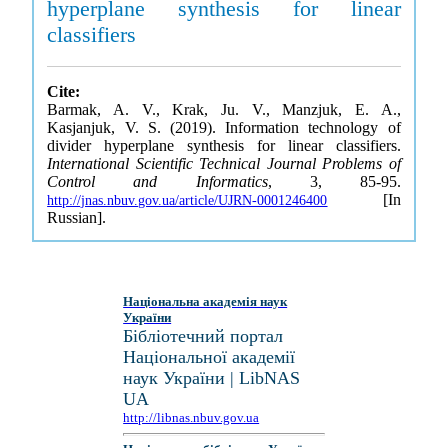
hyperplane synthesis for linear
classifiers
Cite:
Barmak, A. V., Krak, Ju. V., Manzjuk, E. A.,
Kasjanjuk, V. S. (2019). Information technology of
divider hyperplane synthesis for linear classifiers.
International Scientific Technical Journal Problems of
Control and Informatics
, 3, 85-95.
[In
http://jnas.nbuv.gov.ua/article/UJRN-0001246400
Russian].
Національна академія наук
України
Бібліотечний портал
Національної академії
наук України | LibNAS
UA
http://libnas.nbuv.gov.ua