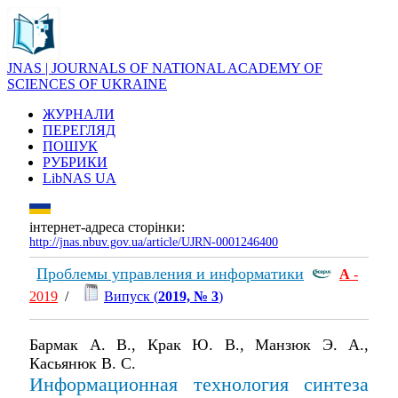
JNAS | JOURNALS OF NATIONAL ACADEMY OF
SCIENCES OF UKRAINE
ЖУРНАЛИ
ПЕРЕГЛЯД
ПОШУК
РУБРИКИ
LibNAS UA
інтернет-адреса сторінки:
http://jnas.nbuv.gov.ua/article/UJRN-0001246400
Проблемы управления и информатики
А
-
2019
/
Випуск (
2019, № 3
)
Бармак А. В., Крак Ю. В., Манзюк Э. А.,
Касьянюк В. С.
Информационная технология синтеза