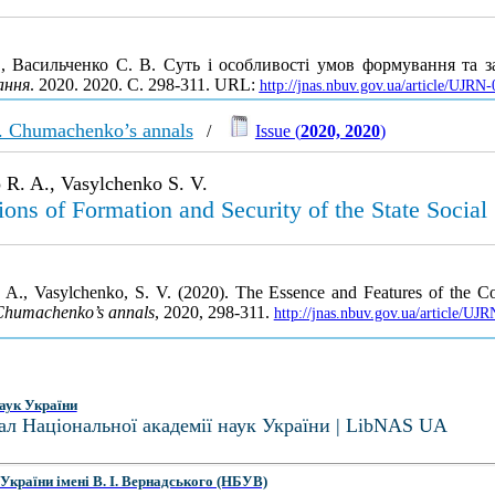
., Васильченко С. В. Суть і особливості умов формування та з
ання
. 2020. 2020. С. 298-311. URL:
http://jnas.nbuv.gov.ua/article/UJR
. Chumachenko’s annals
/
Issue (
2020, 2020
)
 R. A., Vasylchenko S. V.
ons of Formation and Security of the State Social 
 A., Vasylchenko, S. V. (2020). The Essence and Features of the Con
Chumachenko’s annals
, 2020, 298-311.
http://jnas.nbuv.gov.ua/article/U
аук України
ал Національної академії наук України | LibNAS UA
України імені В. І. Вернадського (НБУВ)