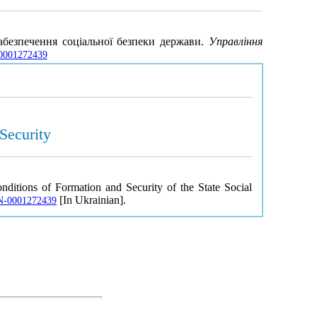
абезпечення соціальної безпеки держави.
Управління
N-0001272439
Security
ditions of Formation and Security of the State Social
[In Ukrainian].
JRN-0001272439