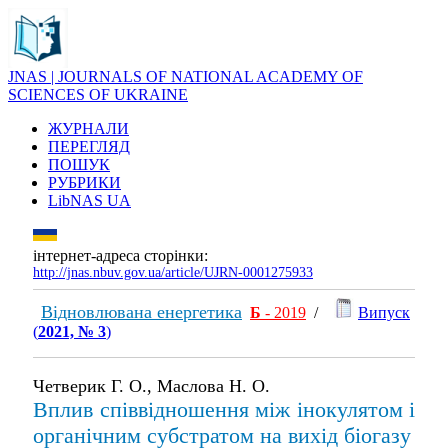
JNAS | JOURNALS OF NATIONAL ACADEMY OF
SCIENCES OF UKRAINE
ЖУРНАЛИ
ПЕРЕГЛЯД
ПОШУК
РУБРИКИ
LibNAS UA
інтернет-адреса сторінки:
http://jnas.nbuv.gov.ua/article/UJRN-0001275933
Відновлювана енергетика
Б
- 2019
/
Випуск
(
2021, № 3
)
Четверик Г. О., Маслова Н. О.
Вплив співвідношення між інокулятом і
органічним субстратом на вихід біогазу