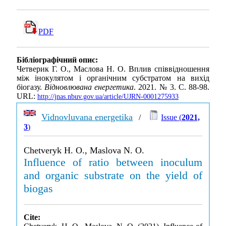
PDF
Бібліографічний опис:
Четверик Г. О., Маслова Н. О. Вплив співвідношення
між інокулятом і органічним субстратом на вихід
біогазу.
Відновлювана енергетика
. 2021. № 3. С. 88-98.
URL:
http://jnas.nbuv.gov.ua/article/UJRN-0001275933
Vidnovluvana energetika
/
Issue (
2021,
3
)
Chetveryk H. O., Maslova N. O.
Influence of ratio between inoculum
and organic substrate on the yield of
biogas
Cite: