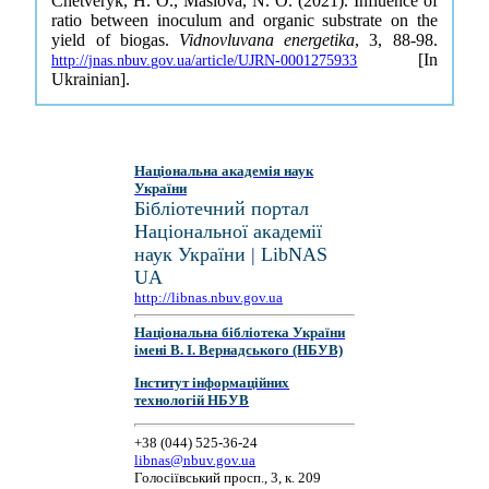
Chetveryk, H. O., Maslova, N. O. (2021). Influence of
ratio between inoculum and organic substrate on the
yield of biogas.
Vidnovluvana energetika
, 3, 88-98.
[In
http://jnas.nbuv.gov.ua/article/UJRN-0001275933
Ukrainian].
Національна академія наук
України
Бібліотечний портал
Національної академії
наук України | LibNAS
UA
http://libnas.nbuv.gov.ua
Національна бібліотека України
імені В. І. Вернадського (НБУВ)
Інститут інформаційних
технологій НБУВ
+38 (044) 525-36-24
libnas@nbuv.gov.ua
Голосіївський просп., 3, к. 209