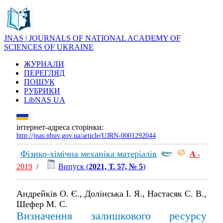
JNAS | JOURNALS OF NATIONAL ACADEMY OF
SCIENCES OF UKRAINE
ЖУРНАЛИ
ПЕРЕГЛЯД
ПОШУК
РУБРИКИ
LibNAS UA
інтернет-адреса сторінки:
http://jnas.nbuv.gov.ua/article/UJRN-0001292044
Фізико-хімічна механіка матеріалів
А
-
2019
/
Випуск (
2021, Т. 57, № 5
)
Андрейків О. Є., Долінська І. Я., Настасяк С. В.,
Шефер М. С.
Визначення залишкового ресурсу