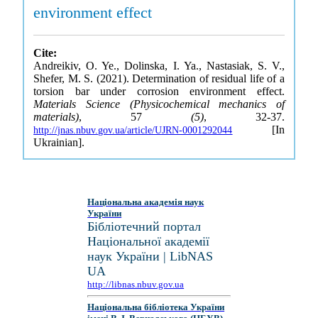
environment effect
Cite:
Andreikiv, O. Ye., Dolinska, I. Ya., Nastasiak, S. V.,
Shefer, M. S. (2021). Determination of residual life of a
torsion bar under corrosion environment effect.
Materials Science (Physicochemical mechanics of
materials)
, 57
(5)
, 32-37.
[In
http://jnas.nbuv.gov.ua/article/UJRN-0001292044
Ukrainian].
Національна академія наук
України
Бібліотечний портал
Національної академії
наук України | LibNAS
UA
http://libnas.nbuv.gov.ua
Національна бібліотека України