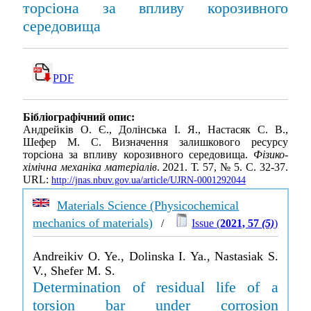
торсіона за впливу корозивного
середовища
PDF
Бібліографічний опис:
Андрейків О. Є., Долінська І. Я., Настасяк С. В.,
Шефер М. С. Визначення залишкового ресурсу
торсіона за впливу корозивного середовища.
Фізико-
хімічна механіка матеріалів
. 2021. Т. 57, № 5. С. 32-37.
URL:
http://jnas.nbuv.gov.ua/article/UJRN-0001292044
Materials Science (Physicochemical
mechanics of materials)
/
Issue (
2021, 57
(5)
)
Andreikiv O. Ye., Dolinska I. Ya., Nastasiak S.
V., Shefer M. S.
Determination of residual life of a
torsion bar under corrosion