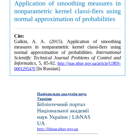
Application of smoothing measures in
nonparametric kernel classi-fiers using
normal approximation of probabilities
Cite:
Galkin, A. A. (2015). Application of smoothing
measures in nonparametric kernel classi-fiers using
normal approximation of probabilities.
International
Scientific Technical Journal Problems of Control and
Informatics
, 5, 85-92.
http://jnas.nbuv.gov.ua/article/UJRN-
[In Russian].
0001295470
Національна академія наук
України
Бібліотечний портал
Національної академії
наук України | LibNAS
UA
http://libnas.nbuv.gov.ua