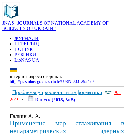
JNAS | JOURNALS OF NATIONAL ACADEMY OF
SCIENCES OF UKRAINE
ЖУРНАЛИ
ПЕРЕГЛЯД
ПОШУК
РУБРИКИ
LibNAS UA
інтернет-адреса сторінки:
http://jnas.nbuv.gov.ua/article/UJRN-0001295470
Проблемы управления и информатики
А
-
2019
/
Випуск (
2015, № 5
)
Галкин А. А.
Применение мер сглаживания в
непараметрических ядерных