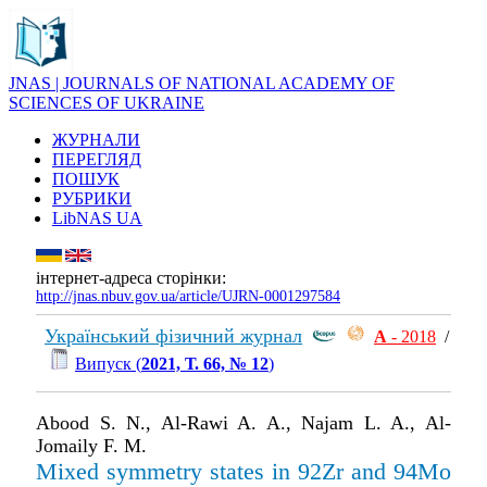
JNAS | JOURNALS OF NATIONAL ACADEMY OF
SCIENCES OF UKRAINE
ЖУРНАЛИ
ПЕРЕГЛЯД
ПОШУК
РУБРИКИ
LibNAS UA
інтернет-адреса сторінки:
http://jnas.nbuv.gov.ua/article/UJRN-0001297584
Український фізичний журнал
А
- 2018
/
Випуск (
2021, Т. 66, № 12
)
Abood S. N., Al-Rawi A. A., Najam L. A., Al-
Jomaily F. M.
Mixed symmetry states in 92Zr and 94Mo