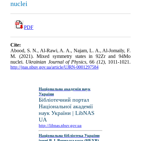
nuclei
PDF
Cite:
Abood, S. N., Al-Rawi, A. A., Najam, L. A., Al-Jomaily, F.
M. (2021). Mixed symmetry states in 92Zr and 94Mo
nuclei.
Ukrainian Journal of Physics
, 66
(12)
, 1011-1021.
http://jnas.nbuv.gov.ua/article/UJRN-0001297584
Національна академія наук
України
Бібліотечний портал
Національної академії
наук України | LibNAS
UA
http://libnas.nbuv.gov.ua
Національна бібліотека України
імені В. І. Вернадського (НБУВ)