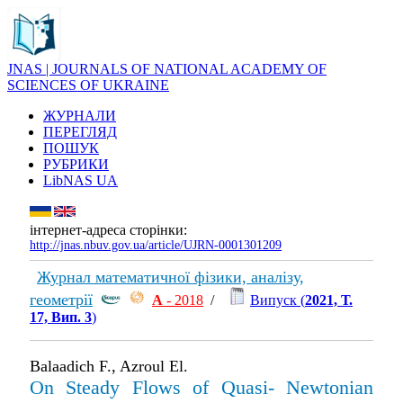
JNAS | JOURNALS OF NATIONAL ACADEMY OF
SCIENCES OF UKRAINE
ЖУРНАЛИ
ПЕРЕГЛЯД
ПОШУК
РУБРИКИ
LibNAS UA
інтернет-адреса сторінки:
http://jnas.nbuv.gov.ua/article/UJRN-0001301209
Журнал математичної фізики, аналізу,
геометрії
А
- 2018
/
Випуск (
2021, Т.
17, Вип. 3
)
Balaadich F., Azroul El.
On Steady Flows of Quasi- Newtonian