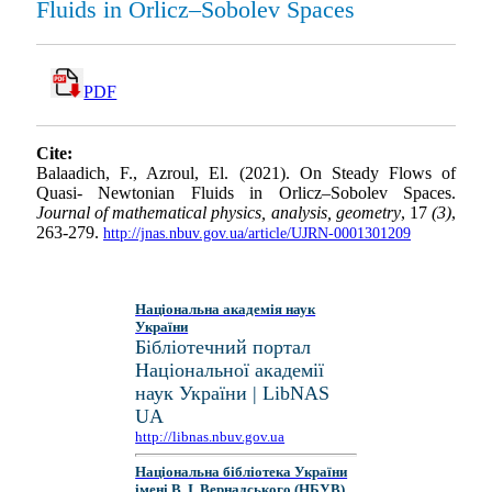
Fluids in Orlicz–Sobolev Spaces
PDF
Cite:
Balaadich, F., Azroul, El. (2021). On Steady Flows of
Quasi- Newtonian Fluids in Orlicz–Sobolev Spaces.
Journal of mathematical physics, analysis, geometry
, 17
(3)
,
263-279.
http://jnas.nbuv.gov.ua/article/UJRN-0001301209
Національна академія наук
України
Бібліотечний портал
Національної академії
наук України | LibNAS
UA
http://libnas.nbuv.gov.ua
Національна бібліотека України
імені В. І. Вернадського (НБУВ)