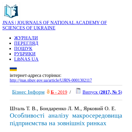
JNAS | JOURNALS OF NATIONAL ACADEMY OF
SCIENCES OF UKRAINE
ЖУРНАЛИ
ПЕРЕГЛЯД
ПОШУК
РУБРИКИ
LibNAS UA
інтернет-адреса сторінки:
http://jnas.nbuv.gov.ua/article/UJRN-0001302117
Бізнес Інформ
Б
- 2019
/
Випуск (
2017, № 5
)
Шталь Т. В., Бондаренко Л. М., Ярковий О. Е.
Особливості аналізу макросередовища
підприємства на зовнішніх ринках