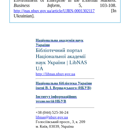
Environment of Enterprise in the External Markets.
Business Inform
, 5, 103-108.
[In
http://jnas.nbuv.gov.ua/article/UJRN-0001302117
Ukrainian].
Національна академія наук
України
Бібліотечний портал
Національної академії
наук України | LibNAS
UA
http://libnas.nbuv.gov.ua
Національна бібліотека України
імені В. І. Вернадського (НБУВ)
Інститут інформаційних
технологій НБУВ
+38 (044) 525-36-24
libnas@nbuv.gov.ua
Голосіївський просп., 3, к. 209
м. Київ, 03039, Україна