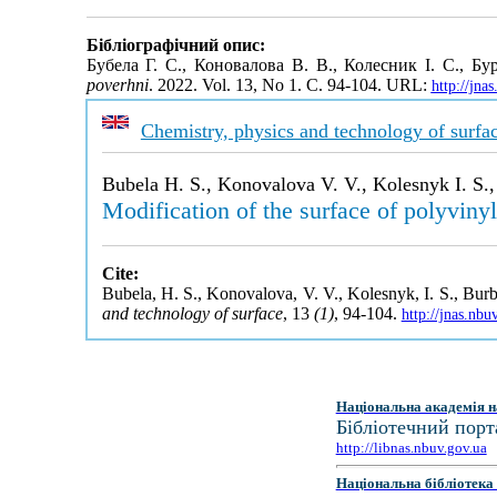
Бібліографічний опис:
Бубела Г. С., Коновалова В. В., Колесник І. С., 
poverhni
. 2022. Vol. 13, No 1. С. 94-104. URL:
http://jn
Chemistry, physics and technology of surfa
Bubela H. S., Konovalova V. V., Kolesnyk I. S.,
Modification of the surface of polyvin
Cite:
Bubela, H. S., Konovalova, V. V., Kolesnyk, I. S., Burb
and technology of surface
, 13
(1)
, 94-104.
http://jnas.nb
Національна академія н
Бібліотечний порт
http://libnas.nbuv.gov.ua
Національна бібліотека 