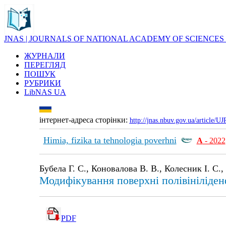
JNAS | JOURNALS OF NATIONAL ACADEMY OF SCIENCES
ЖУРНАЛИ
ПЕРЕГЛЯД
ПОШУК
РУБРИКИ
LibNAS UA
інтернет-адреса сторінки:
http://jnas.nbuv.gov.ua/article/
Himia, fizika ta tehnologia poverhni
А
- 2022
Бубела Г. С., Коновалова В. В., Колесник І. С.,
Модифікування поверхні полівініліде
PDF