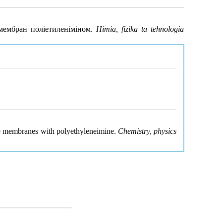
 мембран поліетиленіміном.
Himia, fizika ta tehnologia
ide membranes with polyethyleneimine.
Chemistry, physics