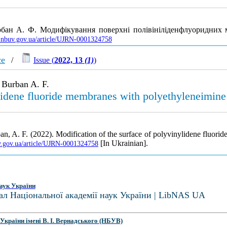
Бурбан А. Ф. Модифікування поверхні полівініліденфлуоридних
as.nbuv.gov.ua/article/UJRN-0001324758
ce
/
Issue (
2022, 13
(1)
)
 Burban A. F.
ylidene fluoride membranes with polyethyleneimine
an, A. F. (2022). Modification of the surface of polyvinylidene fluor
[In Ukrainian].
uv.gov.ua/article/UJRN-0001324758
аук України
ал Національної академії наук України | LibNAS UA
України імені В. І. Вернадського (НБУВ)