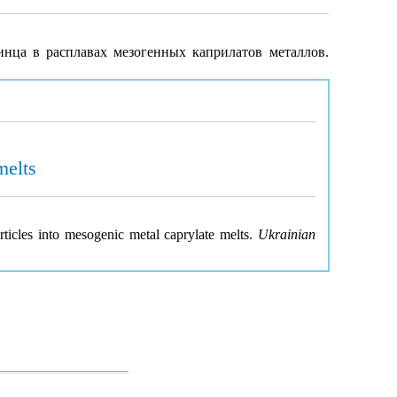
инца в расплавах мезогенных каприлатов металлов.
melts
rticles into mesogenic metal caprylate melts.
Ukrainian