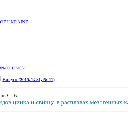
 OF UKRAINE
UJRN-0001334058
Випуск (
2015, Т. 81, № 11
)
ков С. В.
идов цинка и свинца в расплавах мезогенных к