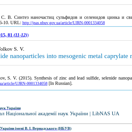
ов С. В. Синтез наночастиц сульфидов и селенидов цинка и св
. 6-10. URL:
http://jnas.nbuv.gov.ua/article/UJRN-0001334058
015, 81
(11-12)
)
olkov S. V.
nide nanoparticles into mesogenic metal caprylate 
v, S. V. (2015). Synthesis of zinc and lead sulfide, selenide nanopa
[In Russian].
.ua/article/UJRN-0001334058
аук України
ал Національної академії наук України | LibNAS UA
України імені В. І. Вернадського (НБУВ)