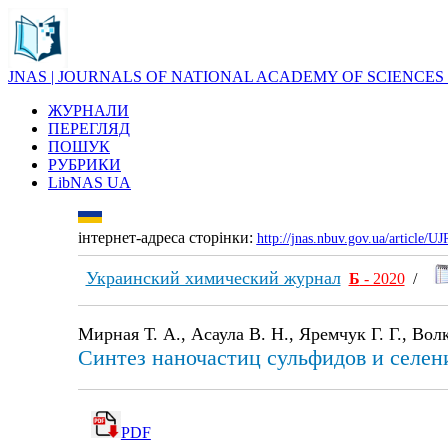
JNAS | JOURNALS OF NATIONAL ACADEMY OF SCIENCES
ЖУРНАЛИ
ПЕРЕГЛЯД
ПОШУК
РУБРИКИ
LibNAS UA
інтернет-адреса сторінки:
http://jnas.nbuv.gov.ua/article/
Украинский химический журнал
Б
- 2020
/
Мирная Т. А., Асаула В. Н., Яремчук Г. Г., Вол
Синтез наночастиц сульфидов и селен
PDF