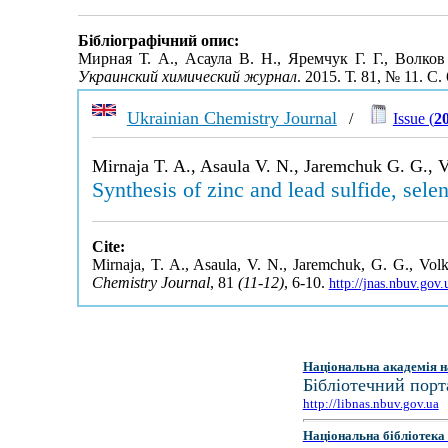
Бібліографічний опис:
Мирная Т. А., Асаула В. Н., Яремчук Г. Г., Волк
Украинский химический журнал
. 2015. Т. 81, № 11. С
Ukrainian Chemistry Journal
/
Issue (
2
Mirnaja T. A., Asaula V. N., Jaremchuk G. G., V
Synthesis of zinc and lead sulfide, sele
Cite:
Mirnaja, T. A., Asaula, V. N., Jaremchuk, G. G., Volko
Chemistry Journal
, 81
(11-12)
, 6-10.
http://jnas.nbuv.gov
Національна академія н
Бібліотечний порт
http://libnas.nbuv.gov.ua
Національна бібліотека 