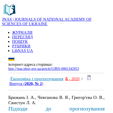
JNAS | JOURNALS OF NATIONAL ACADEMY OF
SCIENCES OF UKRAINE
ЖУРНАЛИ
ПЕРЕГЛЯД
ПОШУК
РУБРИКИ
LibNAS UA
інтернет-адреса сторінки:
http://jnas.nbuv.gov.ua/article/UJRN-0001342953
Економіка і прогнозування
Б
- 2020
/
Випуск (
2020, № 2
)
Брижань І. А., Чевганова В. Я., Григор'єва О. В.,
Свистун Л. А.
Підходи до прогнозування