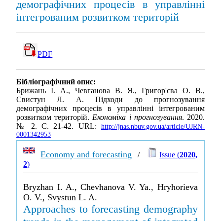
демографічних процесів в управлінні
інтегрованим розвитком територій
PDF
Бібліографічний опис:
Брижань І. А., Чевганова В. Я., Григор'єва О. В.,
Свистун Л. А. Підходи до прогнозування
демографічних процесів в управлінні інтегрованим
розвитком територій.
Економіка і прогнозування
. 2020.
№ 2. С. 21-42. URL:
http://jnas.nbuv.gov.ua/article/UJRN-
0001342953
Economy and forecasting
/
Issue (
2020,
2
)
Bryzhan I. A., Chevhanova V. Ya., Hryhorieva
O. V., Svystun L. A.
Approaches to forecasting demography