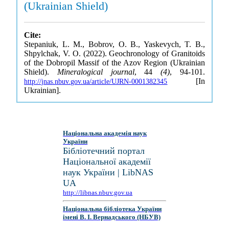
(Ukrainian Shield)
Cite:
Stepaniuk, L. M., Bobrov, O. B., Yaskevych, T. B.,
Shpylchak, V. O. (2022). Geochronology of Granitoids
of the Dobropil Massif of the Azov Region (Ukrainian
Shield).
Mineralogical journal
, 44
(4)
, 94-101.
[In
http://jnas.nbuv.gov.ua/article/UJRN-0001382345
Ukrainian].
Національна академія наук
України
Бібліотечний портал
Національної академії
наук України | LibNAS
UA
http://libnas.nbuv.gov.ua
Національна бібліотека України
імені В. І. Вернадського (НБУВ)