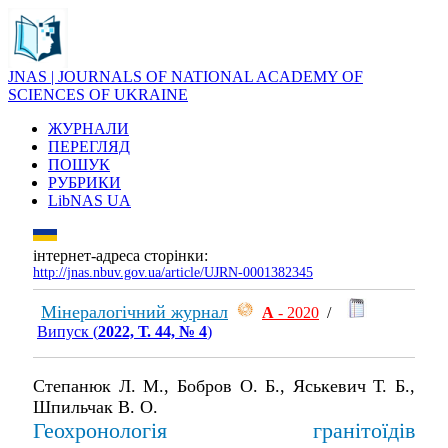
JNAS | JOURNALS OF NATIONAL ACADEMY OF
SCIENCES OF UKRAINE
ЖУРНАЛИ
ПЕРЕГЛЯД
ПОШУК
РУБРИКИ
LibNAS UA
інтернет-адреса сторінки:
http://jnas.nbuv.gov.ua/article/UJRN-0001382345
Мінералогічний журнал
А
- 2020
/
Випуск (
2022, Т. 44, № 4
)
Степанюк Л. М., Бобров О. Б., Яськевич Т. Б.,
Шпильчак В. О.
Геохронологія гранітоїдів