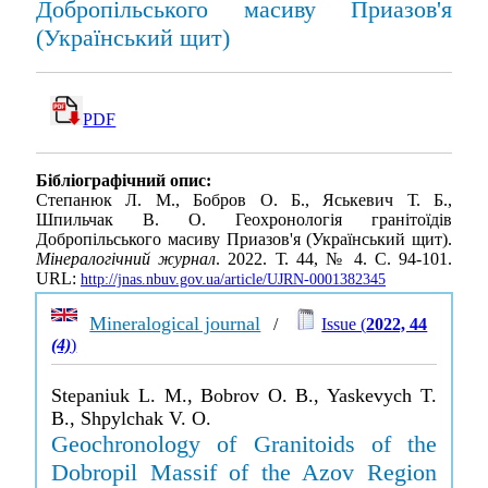
Добропільського масиву Приазов'я
(Український щит)
PDF
Бібліографічний опис:
Степанюк Л. М., Бобров О. Б., Яськевич Т. Б.,
Шпильчак В. О. Геохронологія гранітоїдів
Добропільського масиву Приазов'я (Український щит).
Мінералогічний журнал
. 2022. Т. 44, № 4. С. 94-101.
URL:
http://jnas.nbuv.gov.ua/article/UJRN-0001382345
Mineralogical journal
/
Issue (
2022, 44
(4)
)
Stepaniuk L. M., Bobrov O. B., Yaskevych T.
B., Shpylchak V. O.
Geochronology of Granitoids of the
Dobropil Massif of the Azov Region