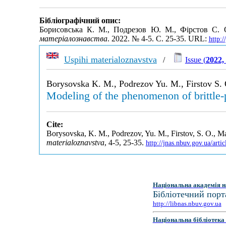
Бібліографічний опис:
Борисовська К. М., Подрезов Ю. М., Фірстов С.
матеріалознавства
. 2022. № 4-5. С. 25-35. URL:
http:
Uspihi materialoznavstva
/
Issue (
2022,
Borysovska K. M., Podrezov Yu. M., Firstov S.
Modeling of the phenomenon of brittle-p
Cite:
Borysovska, K. M., Podrezov, Yu. M., Firstov, S. O., Ma
materialoznavstva
, 4-5, 25-35.
http://jnas.nbuv.gov.ua/ar
Національна академія н
Бібліотечний порт
http://libnas.nbuv.gov.ua
Національна бібліотека 