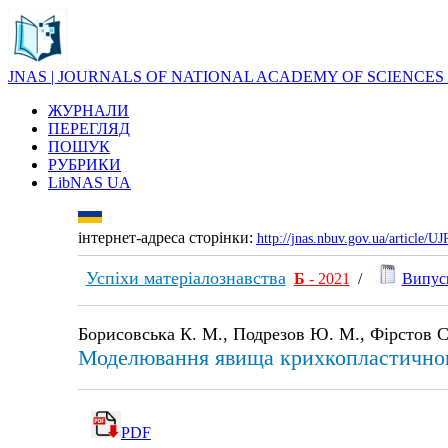
JNAS | JOURNALS OF NATIONAL ACADEMY OF SCIENCES
ЖУРНАЛИ
ПЕРЕГЛЯД
ПОШУК
РУБРИКИ
LibNAS UA
інтернет-адреса сторінки:
http://jnas.nbuv.gov.ua/article/
Успіхи матеріалознавства
Б
- 2021
/
Випуск
Борисовська К. М., Подрезов Ю. М., Фірстов С
Моделювання явища крихкопластичног
PDF