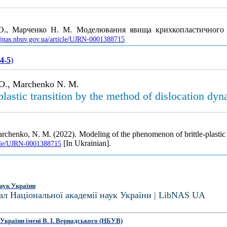
 О., Марченко Н. М. Моделювання явища крихкопластичного
//jnas.nbuv.gov.ua/article/UJRN-0001388715
 4-5
)
 O., Marchenko N. M.
lastic transition by the method of dislocation dy
rchenko, N. M. (2022). Modeling of the phenomenon of brittle-plastic 
[In Ukrainian].
ticle/UJRN-0001388715
аук України
ал Національної академії наук України | LibNAS UA
України імені В. І. Вернадського (НБУВ)