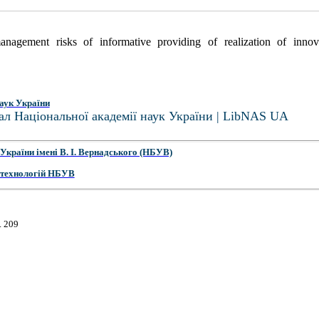
agement risks of informative providing of realization of innov
аук України
ал Національної академії наук України | LibNAS UA
України імені В. І. Вернадського (НБУВ)
 технологій НБУВ
. 209