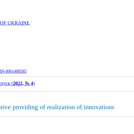
 OF UKRAINE
UJRN-0001400585
пуск (
2022, № 4
)
ive providing of realization of innovations