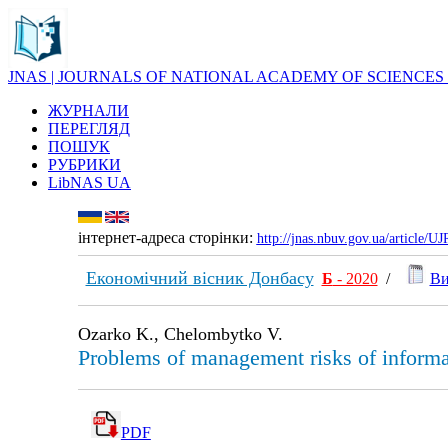
JNAS | JOURNALS OF NATIONAL ACADEMY OF SCIENCES
ЖУРНАЛИ
ПЕРЕГЛЯД
ПОШУК
РУБРИКИ
LibNAS UA
інтернет-адреса сторінки:
http://jnas.nbuv.gov.ua/article/
Економічний вісник Донбасу
Б
- 2020
/
Ви
Ozarko K., Chelombytko V.
Problems of management risks of informat
PDF