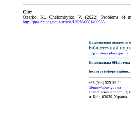
Cite:
Ozarko, K., Chelombytko, V. (2022). Problems of man
http://jnas.nbuv.gov.ua/article/UJRN-0001400585
Національна академія н
Бібліотечний порт
http://libnas.nbuv.gov.ua
Національна бібліотека 
Інститут інформаційних
+38 (044) 525-36-24
libnas@nbuv.gov.ua
Голосіївський просп., 3, к
м. Київ, 03039, Україна