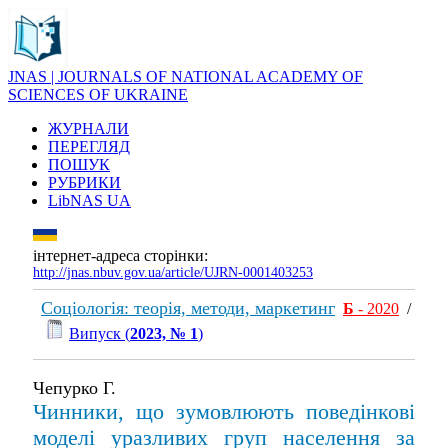
JNAS | JOURNALS OF NATIONAL ACADEMY OF
SCIENCES OF UKRAINE
ЖУРНАЛИ
ПЕРЕГЛЯД
ПОШУК
РУБРИКИ
LibNAS UA
інтернет-адреса сторінки:
http://jnas.nbuv.gov.ua/article/UJRN-0001403253
Соціологія: теорія, методи, маркетинг
Б
- 2020
/
Випуск (
2023, № 1
)
Чепурко Г.
Чинники, що зумовлюють поведінкові
моделі уразливих груп населення за