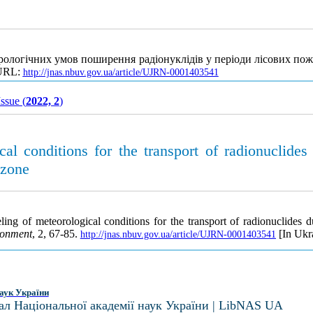
рологічних умов поширення радіонуклідів у періоди лісових пож
 URL:
http://jnas.nbuv.gov.ua/article/UJRN-0001403541
Issue (
2022, 2
)
l conditions for the transport of radionuclides 
 zone
ng of meteorological conditions for the transport of radionuclides du
ronment
, 2, 67-85.
[In Ukra
http://jnas.nbuv.gov.ua/article/UJRN-0001403541
аук України
ал Національної академії наук України | LibNAS UA