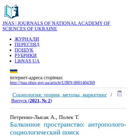
JNAS | JOURNALS OF NATIONAL ACADEMY OF
SCIENCES OF UKRAINE
ЖУРНАЛИ
ПЕРЕГЛЯД
ПОШУК
РУБРИКИ
LibNAS UA
інтернет-адреса сторінки:
http://jnas.nbuv.gov.ua/article/UJRN-0001404369
Социология: теория, методы, маркетинг
/
Випуск (
2021, № 2
)
Петренко-Лысак А., Полек Т.
Балконное пространство: антрополого-
социологический поиск