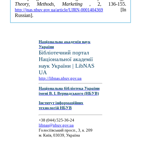
Theory, Methods, Marketing
, 2, 136-155.
[In
http://jnas.nbuv.gov.ua/article/UJRN-0001404369
Russian].
Національна академія наук
України
Бібліотечний портал
Національної академії
наук України | LibNAS
UA
http://libnas.nbuv.gov.ua
Національна бібліотека України
імені В. І. Вернадського (НБУВ)
Інститут інформаційних
технологій НБУВ
+38 (044) 525-36-24
libnas@nbuv.gov.ua
Голосіївський просп., 3, к. 209
м. Київ, 03039, Україна