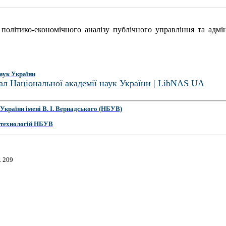
політико-економічного аналізу публічного управління та адмі
аук України
ал Національної академії наук України | LibNAS UA
України імені В. І. Вернадського (НБУВ)
 технологій НБУВ
. 209