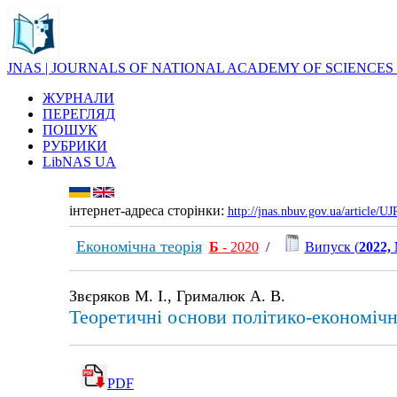
JNAS | JOURNALS OF NATIONAL ACADEMY OF SCIENCES
ЖУРНАЛИ
ПЕРЕГЛЯД
ПОШУК
РУБРИКИ
LibNAS UA
інтернет-адреса сторінки:
http://jnas.nbuv.gov.ua/article/
Економічна теорія
Б
- 2020
/
Випуск (
2022,
Звєряков М. І., Грималюк А. В.
Теоретичні основи політико-економічн
PDF