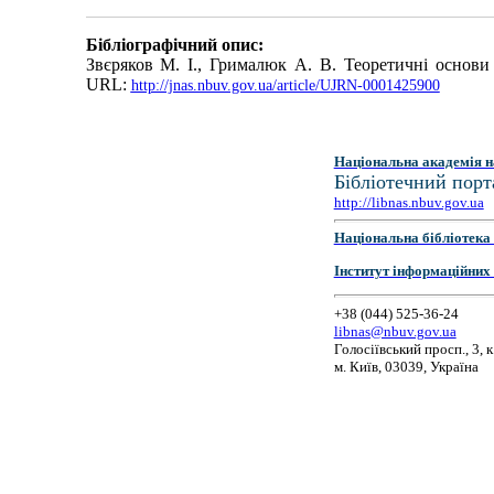
Бібліографічний опис:
Звєряков М. І., Грималюк А. В. Теоретичні основи 
URL:
http://jnas.nbuv.gov.ua/article/UJRN-0001425900
Національна академія н
Бібліотечний порт
http://libnas.nbuv.gov.ua
Національна бібліотека 
Інститут інформаційних
+38 (044) 525-36-24
libnas@nbuv.gov.ua
Голосіївський просп., 3, к
м. Київ, 03039, Україна