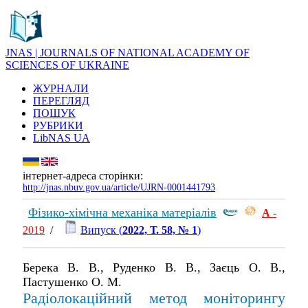
JNAS | JOURNALS OF NATIONAL ACADEMY OF
SCIENCES OF UKRAINE
ЖУРНАЛИ
ПЕРЕГЛЯД
ПОШУК
РУБРИКИ
LibNAS UA
інтернет-адреса сторінки:
http://jnas.nbuv.gov.ua/article/UJRN-0001441793
Фізико-хімічна механіка матеріалів
А
-
2019
/
Випуск (
2022, Т. 58, № 1
)
Берека В. В., Руденко В. В., Заєць О. В.,
Пастушенко О. М.
Радіолокаційний метод моніторингу