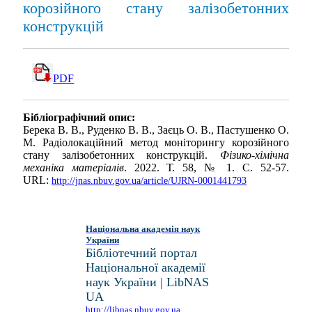
корозійного стану залізобетонних
конструкцій
PDF
Бібліографічний опис:
Берека В. В., Руденко В. В., Заєць О. В., Пастушенко О.
М. Радіолокаційний метод моніторингу корозійного
стану залізобетонних конструкцій.
Фізико-хімічна
механіка матеріалів
. 2022. Т. 58, № 1. С. 52-57.
URL:
http://jnas.nbuv.gov.ua/article/UJRN-0001441793
Національна академія наук
України
Бібліотечний портал
Національної академії
наук України | LibNAS
UA
http://libnas.nbuv.gov.ua