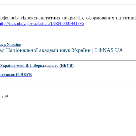
орфологія гідроксиапатитних покриттів, сформованих на титан
http://jnas.nbuv.gov.ua/article/UJRN-0001441796
аук України
ал Національної академії наук України | LibNAS UA
України імені В. І. Вернадського (НБУВ)
 технологій НБУВ
. 209