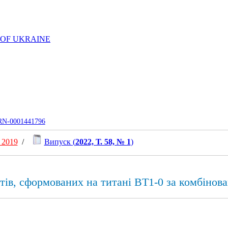
 OF UKRAINE
UJRN-0001441796
 2019
/
Випуск (
2022, Т. 58, № 1
)
ів, сформованих на титані ВТ1-0 за комбінов