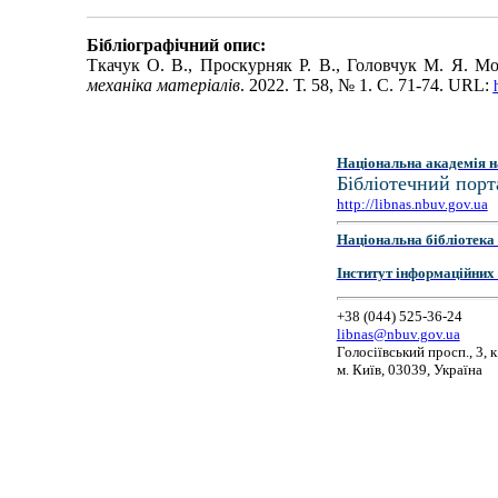
Бібліографічний опис:
Ткачук О. В., Проскурняк Р. В., Головчук М. Я. М
механіка матеріалів
. 2022. Т. 58, № 1. С. 71-74. URL:
Національна академія н
Бібліотечний порт
http://libnas.nbuv.gov.ua
Національна бібліотека 
Інститут інформаційних
+38 (044) 525-36-24
libnas@nbuv.gov.ua
Голосіївський просп., 3, к
м. Київ, 03039, Україна