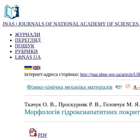
JNAS | JOURNALS OF NATIONAL ACADEMY OF SCIENCES
ЖУРНАЛИ
ПЕРЕГЛЯД
ПОШУК
РУБРИКИ
LibNAS UA
інтернет-адреса сторінки:
http://jnas.nbuv.gov.ua/article/
Фізико-хімічна механіка матеріалів
А
-
Ткачук О. В., Проскурняк Р. В., Головчук М. Я.
Морфологія гідроксиапатитних покритт
PDF