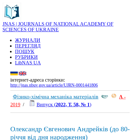
JNAS | JOURNALS OF NATIONAL ACADEMY OF
SCIENCES OF UKRAINE
ЖУРНАЛИ
ПЕРЕГЛЯД
ПОШУК
РУБРИКИ
LibNAS UA
інтернет-адреса сторінки:
http://jnas.nbuv.gov.ua/article/UJRN-0001441806
Фізико-хімічна механіка матеріалів
А
-
2019
/
Випуск (
2022, Т. 58, № 1
)
Олександр Євгенович Андрейків (до 80-
річчя від дня народження)