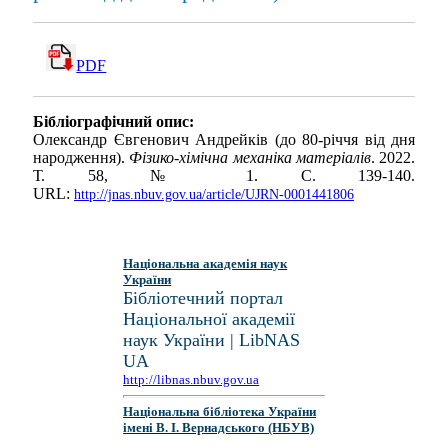
PDF
Бібліографічний опис:
Олександр Євгенович Андрейків (до 80-річчя від дня
народження).
Фізико-хімічна механіка матеріалів
. 2022.
Т. 58, № 1. С. 139-140.
URL:
http://jnas.nbuv.gov.ua/article/UJRN-0001441806
Національна академія наук
України
Бібліотечний портал
Національної академії
наук України | LibNAS
UA
http://libnas.nbuv.gov.ua
Національна бібліотека України
імені В. І. Вернадського (НБУВ)