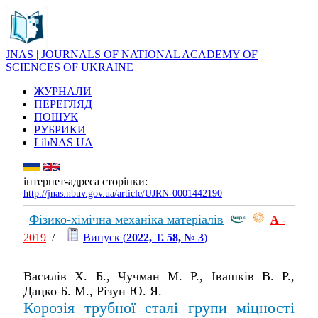
JNAS | JOURNALS OF NATIONAL ACADEMY OF
SCIENCES OF UKRAINE
ЖУРНАЛИ
ПЕРЕГЛЯД
ПОШУК
РУБРИКИ
LibNAS UA
інтернет-адреса сторінки:
http://jnas.nbuv.gov.ua/article/UJRN-0001442190
Фізико-хімічна механіка матеріалів
А
-
2019
/
Випуск (
2022, Т. 58, № 3
)
Василів Х. Б., Чучман М. Р., Івашків В. Р.,
Дацко Б. М., Різун Ю. Я.
Корозія трубної сталі групи міцності