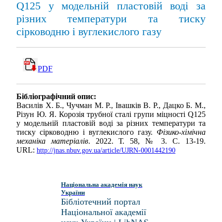
Q125 у модельній пластовій воді за
різних температури та тиску
сірководню і вуглекислого газу
PDF
Бібліографічний опис:
Василів Х. Б., Чучман М. Р., Івашків В. Р., Дацко Б. М.,
Різун Ю. Я. Корозія трубної сталі групи міцності Q125
у модельній пластовій воді за різних температури та
тиску сірководню і вуглекислого газу.
Фізико-хімічна
механіка матеріалів
. 2022. Т. 58, № 3. С. 13-19.
URL:
http://jnas.nbuv.gov.ua/article/UJRN-0001442190
Національна академія наук
України
Бібліотечний портал
Національної академії