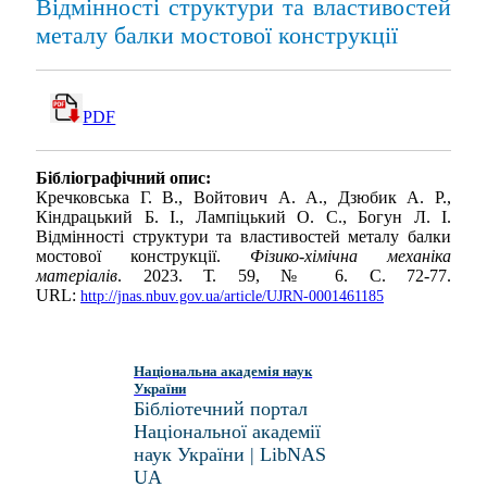
Відмінності структури та властивостей
металу балки мостової конструкції
PDF
Бібліографічний опис:
Кречковська Г. В., Войтович А. А., Дзюбик А. Р.,
Кіндрацький Б. І., Лампіцький О. С., Богун Л. І.
Відмінності структури та властивостей металу балки
мостової конструкції.
Фізико-хімічна механіка
матеріалів
. 2023. Т. 59, № 6. С. 72-77.
URL:
http://jnas.nbuv.gov.ua/article/UJRN-0001461185
Національна академія наук
України
Бібліотечний портал
Національної академії
наук України | LibNAS
UA