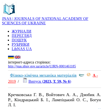
JNAS | JOURNALS OF NATIONAL ACADEMY OF
SCIENCES OF UKRAINE
ЖУРНАЛИ
ПЕРЕГЛЯД
ПОШУК
РУБРИКИ
LibNAS UA
інтернет-адреса сторінки:
http://jnas.nbuv.gov.ua/article/UJRN-0001461185
Фізико-хімічна механіка матеріалів
А
-
2019
/
Випуск (
2023, Т. 59, № 6
)
Кречковська Г. В., Войтович А. А., Дзюбик А.
Р., Кіндрацький Б. І., Лампіцький О. С., Богун
Л. І.