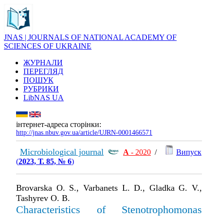
JNAS | JOURNALS OF NATIONAL ACADEMY OF
SCIENCES OF UKRAINE
ЖУРНАЛИ
ПЕРЕГЛЯД
ПОШУК
РУБРИКИ
LibNAS UA
інтернет-адреса сторінки:
http://jnas.nbuv.gov.ua/article/UJRN-0001466571
Microbiological journal
А
- 2020
/
Випуск
(
2023, Т. 85, № 6
)
Brovarska O. S., Varbanets L. D., Gladka G. V.,
Tashyrev O. B.
Characteristics of Stenotrophomonas