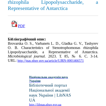
rhizophila Lipopolysaccharide, a
Representative of Antarctica
PDF
Бібліографічний опис:
Brovarska O. S., Varbanets L. D., Gladka G. V., Tashyrev
O. B. Characteristics of Stenotrophomonas rhizophila
Lipopolysaccharide, a Representative of Antarctica.
Microbiological journal
. 2023. Т. 85, № 6. С. 3-14.
URL:
http://jnas.nbuv.gov.ua/article/UJRN-0001466571
Національна академія наук
України
Бібліотечний портал
Національної академії
наук України | LibNAS
UA
http://libnas.nbuv.gov.ua