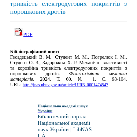
тривкість електродугових покриттів з
порошкових дротів
PDF
Бібліографічний опис:
Гвоздецький В. М., Студент М. М., Погрелюк І. М.,
Студент О. З., Задорожна Х. Р. Механічні властивості
та корозійна тривкість електродугових покриттів з
порошкових дротів.
Фізико-хімічна механіка
матеріалів
. 2024. Т. 60, № 1. С. 98-104.
URL:
http://jnas.nbuv.gov.ua/article/UJRN-0001474547
Національна академія наук
України
Бібліотечний портал
Національної академії
наук України | LibNAS
UA