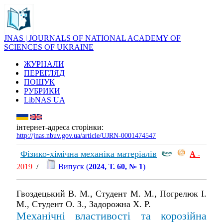
JNAS | JOURNALS OF NATIONAL ACADEMY OF
SCIENCES OF UKRAINE
ЖУРНАЛИ
ПЕРЕГЛЯД
ПОШУК
РУБРИКИ
LibNAS UA
інтернет-адреса сторінки:
http://jnas.nbuv.gov.ua/article/UJRN-0001474547
Фізико-хімічна механіка матеріалів
А
-
2019
/
Випуск (
2024, Т. 60, № 1
)
Гвоздецький В. М., Студент М. М., Погрелюк І.
М., Студент О. З., Задорожна Х. Р.
Механічні властивості та корозійна