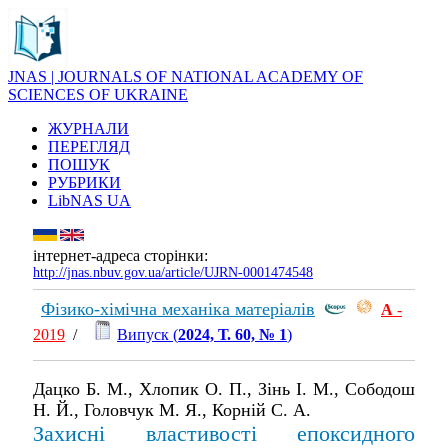
JNAS | JOURNALS OF NATIONAL ACADEMY OF
SCIENCES OF UKRAINE
ЖУРНАЛИ
ПЕРЕГЛЯД
ПОШУК
РУБРИКИ
LibNAS UA
інтернет-адреса сторінки:
http://jnas.nbuv.gov.ua/article/UJRN-0001474548
Фізико-хімічна механіка матеріалів
А
-
2019
/
Випуск (
2024, Т. 60, № 1
)
Дацко Б. М., Хлопик О. П., Зінь І. М., Сободош
Н. Й., Головчук М. Я., Корній С. А.
Захисні властивості епоксидного