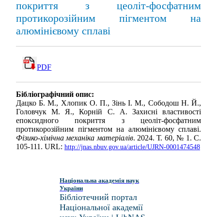
покриття з цеоліт-фосфатним
протикорозійним пігментом на
алюмінієвому сплаві
PDF
Бібліографічний опис:
Дацко Б. М., Хлопик О. П., Зінь І. М., Сободош Н. Й.,
Головчук М. Я., Корній С. А. Захисні властивості
епоксидного покриття з цеоліт-фосфатним
протикорозійним пігментом на алюмінієвому сплаві.
Фізико-хімічна механіка матеріалів
. 2024. Т. 60, № 1. С.
105-111. URL:
http://jnas.nbuv.gov.ua/article/UJRN-0001474548
Національна академія наук
України
Бібліотечний портал
Національної академії