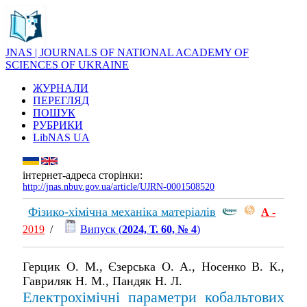
JNAS | JOURNALS OF NATIONAL ACADEMY OF
SCIENCES OF UKRAINE
ЖУРНАЛИ
ПЕРЕГЛЯД
ПОШУК
РУБРИКИ
LibNAS UA
інтернет-адреса сторінки:
http://jnas.nbuv.gov.ua/article/UJRN-0001508520
Фізико-хімічна механіка матеріалів
А
-
2019
/
Випуск (
2024, Т. 60, № 4
)
Герцик О. М., Єзерська O. A., Носенко В. К.,
Гавриляк Н. М., Пандяк Н. Л.
Електрохімічні параметри кобальтових