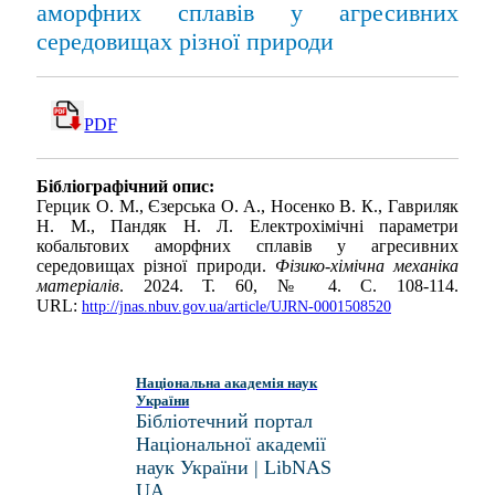
аморфних сплавів у агресивних
середовищах різної природи
PDF
Бібліографічний опис:
Герцик О. М., Єзерська O. A., Носенко В. К., Гавриляк
Н. М., Пандяк Н. Л. Електрохімічні параметри
кобальтових аморфних сплавів у агресивних
середовищах різної природи.
Фізико-хімічна механіка
матеріалів
. 2024. Т. 60, № 4. С. 108-114.
URL:
http://jnas.nbuv.gov.ua/article/UJRN-0001508520
Національна академія наук
України
Бібліотечний портал
Національної академії
наук України | LibNAS
UA