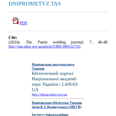
DNIPROMETYZ TAS
PDF
Cite:
(2024).
The Paton welding journal
, 7, 46-48
http://jnas.nbuv.gov.ua/article/UJRN-0001527311
Національна академія наук
України
Бібліотечний портал
Національної академії
наук України | LibNAS
UA
http://libnas.nbuv.gov.ua
Національна бібліотека України
імені В. І. Вернадського (НБУВ)
Інститут інформаційних