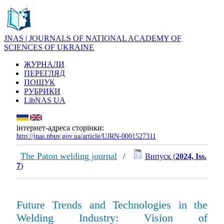
JNAS | JOURNALS OF NATIONAL ACADEMY OF
SCIENCES OF UKRAINE
ЖУРНАЛИ
ПЕРЕГЛЯД
ПОШУК
РУБРИКИ
LibNAS UA
інтернет-адреса сторінки:
http://jnas.nbuv.gov.ua/article/UJRN-0001527311
The Paton welding journal
/
Випуск (
2024, Iss.
7
)
Future Trends and Technologies in the
Welding Industry: Vision of