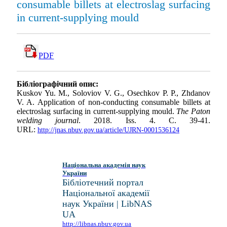
consumable billets at electroslag surfacing
in current-supplying mould
PDF
Бібліографічний опис:
Kuskov Yu. M., Soloviov V. G., Osechkov P. P., Zhdanov
V. A. Application of non-conducting consumable billets at
electroslag surfacing in current-supplying mould.
The Paton
welding journal
. 2018. Iss. 4. С. 39-41.
URL:
http://jnas.nbuv.gov.ua/article/UJRN-0001536124
Національна академія наук
України
Бібліотечний портал
Національної академії
наук України | LibNAS
UA
http://libnas.nbuv.gov.ua