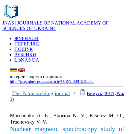
JNAS | JOURNALS OF NATIONAL ACADEMY OF
SCIENCES OF UKRAINE
ЖУРНАЛИ
ПЕРЕГЛЯД
ПОШУК
РУБРИКИ
LibNAS UA
інтернет-адреса сторінки:
http://jnas.nbuv.gov.ua/article/UJRN-0001538572
The Paton welding journal
/
Випуск (
2017, No.
1
)
Marchenko A. E., Skorina N. V., Kiselev M. O.,
Trachevsky V. V.
Nuclear magnetic spectroscopy study of