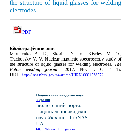
the structure of liquid glasses for welding
electrodes
PDF
Бібліографічний опис:
Marchenko A. E., Skorina N. V., Kiselev M. O.,
Trachevsky V. V. Nuclear magnetic spectroscopy study of
the structure of liquid glasses for welding electrodes.
The
Paton welding journal
. 2017. No. 1. С. 41-45.
URL:
http://jnas.nbuv.gov.ua/article/UJRN-0001538572
Національна академія наук
України
Бібліотечний портал
Національної академії
наук України | LibNAS
UA
http://libnas.nbuv.gov.ua