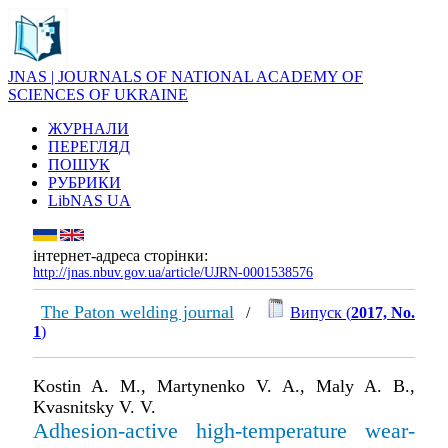
JNAS | JOURNALS OF NATIONAL ACADEMY OF
SCIENCES OF UKRAINE
ЖУРНАЛИ
ПЕРЕГЛЯД
ПОШУК
РУБРИКИ
LibNAS UA
інтернет-адреса сторінки:
http://jnas.nbuv.gov.ua/article/UJRN-0001538576
The Paton welding journal
/
Випуск (
2017, No.
1
)
Kostin A. M., Martynenko V. A., Maly A. B.,
Kvasnitsky V. V.
Adhesion-active high-temperature wear-