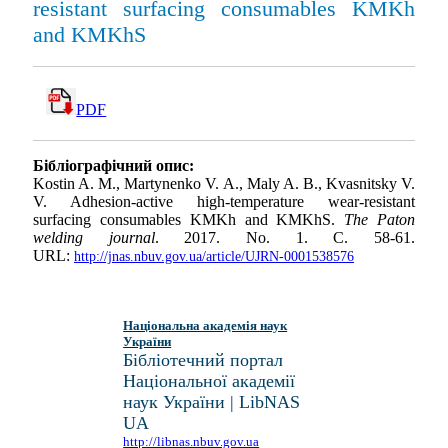
resistant surfacing consumables KMKh
and KMKhS
PDF
Бібліографічний опис:
Kostin A. M., Martynenko V. A., Maly A. B., Kvasnitsky V.
V. Adhesion-active high-temperature wear-resistant
surfacing consumables KMKh and KMKhS.
The Paton
welding journal
. 2017. No. 1. С. 58-61.
URL:
http://jnas.nbuv.gov.ua/article/UJRN-0001538576
Національна академія наук
України
Бібліотечний портал
Національної академії
наук України | LibNAS
UA
http://libnas.nbuv.gov.ua