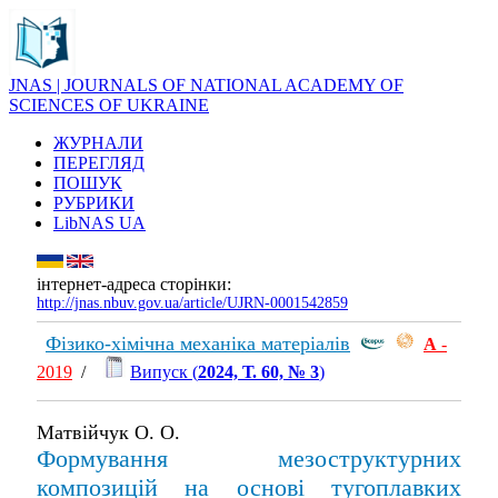
JNAS | JOURNALS OF NATIONAL ACADEMY OF
SCIENCES OF UKRAINE
ЖУРНАЛИ
ПЕРЕГЛЯД
ПОШУК
РУБРИКИ
LibNAS UA
інтернет-адреса сторінки:
http://jnas.nbuv.gov.ua/article/UJRN-0001542859
Фізико-хімічна механіка матеріалів
А
-
2019
/
Випуск (
2024, Т. 60, № 3
)
Матвійчук О. О.
Формування мезоструктурних
композицій на основі тугоплавких