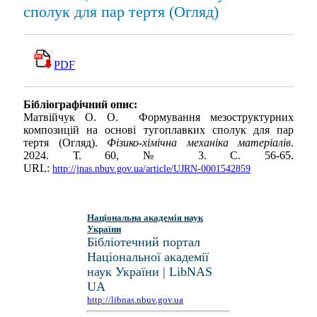
сполук для пар тертя (Огляд)
PDF
Бібліографічний опис:
Матвійчук О. О. Формування мезоструктурних
композицій на основі тугоплавких сполук для пар
тертя (Огляд).
Фізико-хімічна механіка матеріалів
.
2024. Т. 60, № 3. С. 56-65.
URL:
http://jnas.nbuv.gov.ua/article/UJRN-0001542859
Національна академія наук
України
Бібліотечний портал
Національної академії
наук України | LibNAS
UA
http://libnas.nbuv.gov.ua